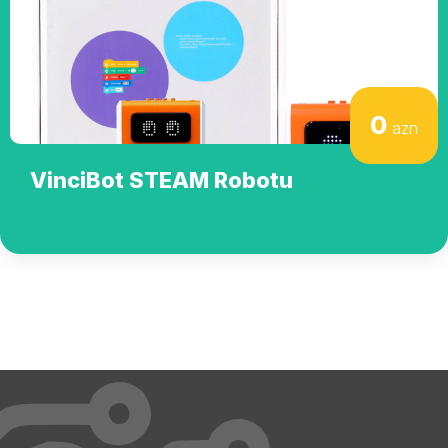
0
azn
VinciBot STEAM Robotu