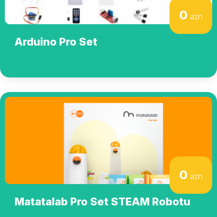
0
azn
Arduino Pro Set
0
azn
Matatalab Pro Set STEAM Robotu