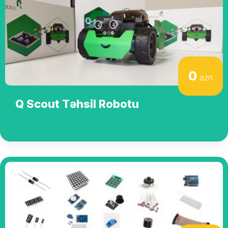
0
azn
Q Scout Təhsil Robotu