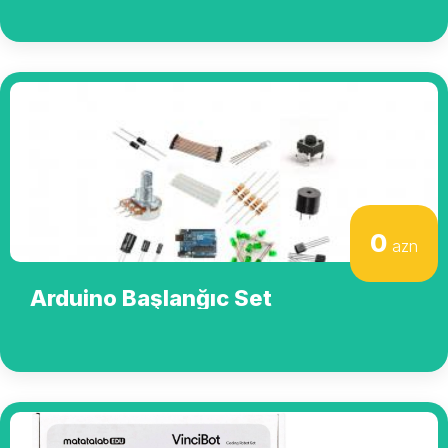
0
azn
Arduino Başlanğıc Set