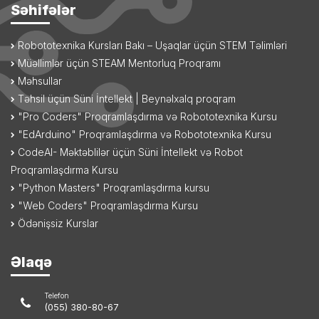
Səhifələr
Robototexnika Kursları Bakı – Uşaqlar üçün STEM Təlimləri
Müəllimlər üçün STEAM Mentorluq Proqramı
Məhsullar
Təhsil üçün Süni İntellekt | Beynəlxalq proqram
"Pro Coders" Proqramlaşdırma və Robototexnika Kursu
"EdArduino" Proqramlaşdırma və Robototexnika Kursu
CodeAI- Məktəblilər üçün Süni İntellekt və Robot
Proqramlaşdırma Kursu
"Python Masters" Proqramlaşdırma kursu
"Web Coders" Proqramlaşdırma Kursu
Ödənişsiz Kurslar
Əlaqə
Telefon
(055) 380-80-67