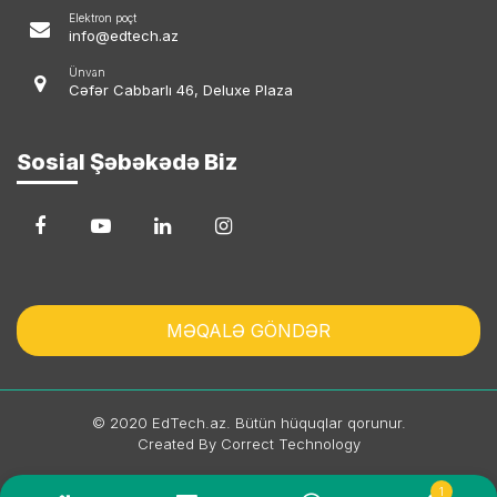
Elektron poçt
info@edtech.az
Ünvan
Cəfər Cabbarlı 46, Deluxe Plaza
Sosial Şəbəkədə Biz
MƏQALƏ GÖNDƏR
© 2020 EdTech.az. Bütün hüquqlar qorunur.
Created By Correct Technology
1