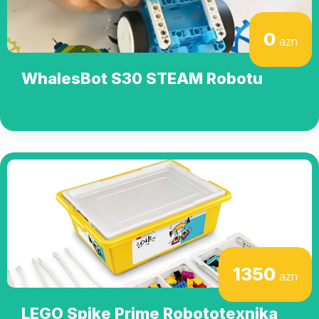
0
azn
WhalesBot S30 STEAM Robotu
1350
azn
LEGO Spike Prime Robototexnika