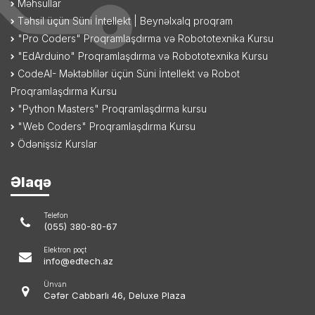
Məhsullar
Təhsil üçün Süni İntellekt | Beynəlxalq proqram
"Pro Coders" Proqramlaşdırma və Robototexnika Kursu
"EdArduino" Proqramlaşdırma və Robototexnika Kursu
CodeAI- Məktəblilər üçün Süni İntellekt və Robot
Proqramlaşdırma Kursu
"Python Masters" Proqramlaşdırma kursu
"Web Coders" Proqramlaşdırma Kursu
Ödənişsiz Kurslar
Əlaqə
Telefon
(055) 380-80-67
Elektron poçt
info@edtech.az
Ünvan
Cəfər Cabbarlı 46, Deluxe Plaza