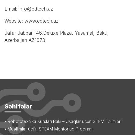
Email:
info@edtech.az
Website: www.edtech.az
Jafar Jabbarli 46,Deluxe Plaza, Yasamal, Baku,
Azerbaijan AZ1073
Səhifələr
Robototexnika Kursları Bakı – Uşaqlar üçün STEM Təlimləri
Müəllimlər üçün STEAM Mentorluq Proqramı