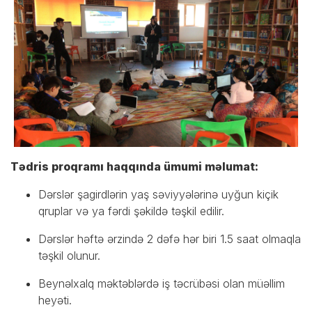
Tədris proqramı haqqında ümumi məlumat:
Dərslər şagirdlərin yaş səviyyələrinə uyğun kiçik
qruplar və ya fərdi şəkildə təşkil edilir.
Dərslər həftə ərzində 2 dəfə hər biri 1.5 saat olmaqla
təşkil olunur.
Beynəlxalq məktəblərdə iş təcrübəsi olan müəllim
heyəti.