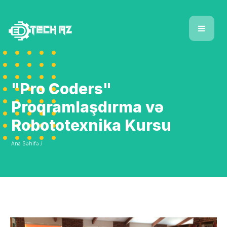
"Pro Coders"
Proqramlaşdırma və
Robototexnika Kursu
Ana Səhifə /