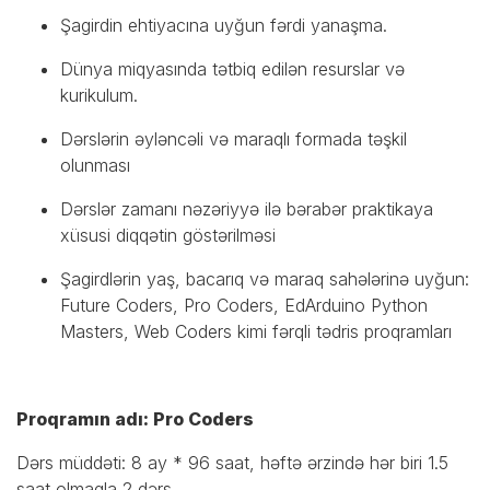
Şagirdin ehtiyacına uyğun fərdi yanaşma.
Dünya miqyasında tətbiq edilən resurslar və
kurikulum.
Dərslərin əyləncəli və maraqlı formada təşkil
olunması
Dərslər zamanı nəzəriyyə ilə bərabər praktikaya
xüsusi diqqətin göstərilməsi
Şagirdlərin yaş, bacarıq və maraq sahələrinə uyğun:
Future Coders, Pro Coders, EdArduino Python
Masters, Web Coders kimi fərqli tədris proqramları
Proqramın adı: Pro Coders
Dərs müddəti: 8 ay * 96 saat, həftə ərzində hər biri 1.5
saat olmaqla 2 dərs