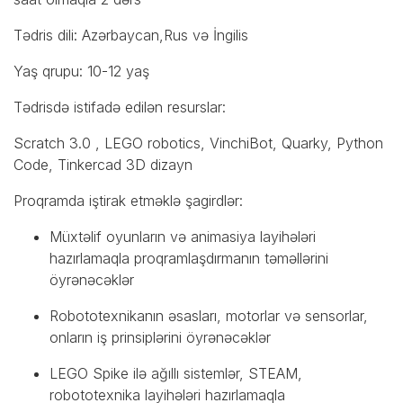
Tədris dili: Azərbaycan,Rus və İngilis
Yaş qrupu: 10-12 yaş
Tədrisdə istifadə edilən resurslar:
Scratch 3.0 , LEGO robotics, VinchiBot, Quarky, Python
Code, Tinkercad 3D dizayn
Proqramda iştirak etməklə şagirdlər:
Müxtəlif oyunların və animasiya layihələri
hazırlamaqla proqramlaşdırmanın təməllərini
öyrənəcəklər
Robototexnikanın əsasları, motorlar və sensorlar,
onların iş prinsiplərini öyrənəcəklər
LEGO Spike ilə ağıllı sistemlər, STEAM,
robototexnika layihələri hazırlamaqla