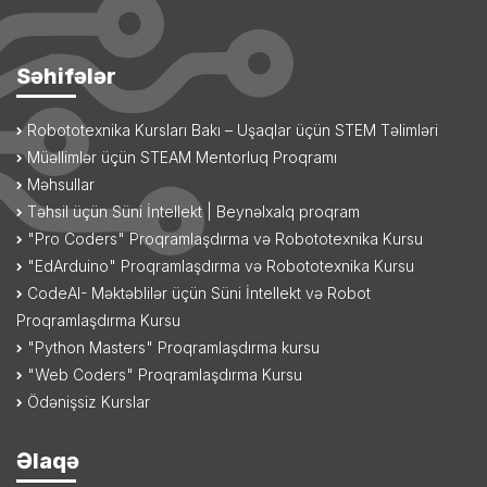
Səhifələr
Robototexnika Kursları Bakı – Uşaqlar üçün STEM Təlimləri
Müəllimlər üçün STEAM Mentorluq Proqramı
Məhsullar
Təhsil üçün Süni İntellekt | Beynəlxalq proqram
"Pro Coders" Proqramlaşdırma və Robototexnika Kursu
"EdArduino" Proqramlaşdırma və Robototexnika Kursu
CodeAI- Məktəblilər üçün Süni İntellekt və Robot
Proqramlaşdırma Kursu
"Python Masters" Proqramlaşdırma kursu
"Web Coders" Proqramlaşdırma Kursu
Ödənişsiz Kurslar
Əlaqə