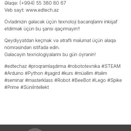
Əlaqə: (+994) 55 380 80 67
Veb sayt:
www.edtech.az
Övladınızın gələcək üçün texnoloji bacarıqlarını inkişaf
etdirmək üçün bu şansı qaçırmayın!!
Qeydiyyatdan keçmək və ətraflı məlumat üçün əlaqə
nömrəsindən istifadə edin.
Gələcəyin texnologiyalarını bu gün öyrənin!
#edtechaz #proqramlaşdırma #robototexnika #STEAM
#Arduino #Python #şagird #kurs #müəllim #təlim
#seminar #masterklass #Robot #BeeBot #Lego #Spike
#Prime #Süniİntellekt