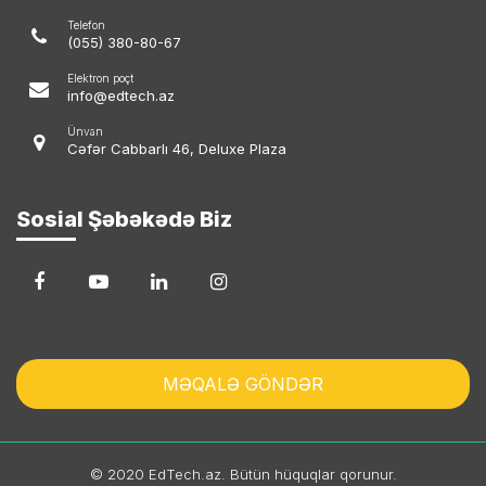
Telefon
(055) 380-80-67
Elektron poçt
info@edtech.az
Ünvan
Cəfər Cabbarlı 46, Deluxe Plaza
Sosial Şəbəkədə Biz
MƏQALƏ GÖNDƏR
© 2020 EdTech.az. Bütün hüquqlar qorunur.