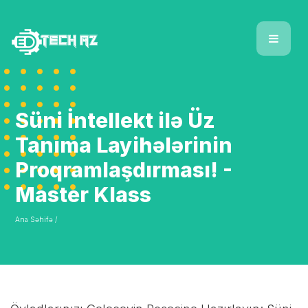
Süni İntellekt ilə Üz
Tanıma Layihələrinin
Proqramlaşdırması! -
Master Klass
Ana Səhifə /