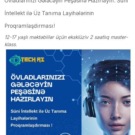
Övladlarınızı Gələcəyin Peşəsinə Hazırlayın: Süni
İntellekt ilə Üz Tanıma Layihələrinin
Proqramlaşdırması!
12-17 yaşlı məktəblilər üçün eksklüziv 2 saatlıq master-
klass.