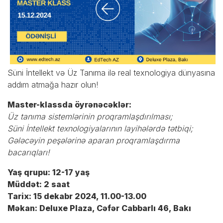
Süni İntellekt və Üz Tanıma ilə real texnologiya dünyasına
addım atmağa hazır olun!
Master-klassda öyrənəcəklər:
Üz tanıma sistemlərinin proqramlaşdırılması;
Süni İntellekt texnologiyalarının layihələrdə tətbiqi;
Gələcəyin peşələrinə aparan proqramlaşdırma
bacarıqları!
Yaş qrupu: 12-17 yaş
Müddət: 2 saat
Tarix: 15 dekabr 2024, 11.00-13.00
Məkan: Deluxe Plaza, Cəfər Cabbarlı 46, Bakı