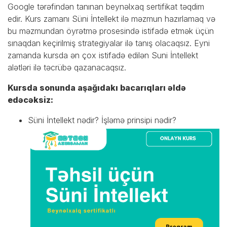
Google tərəfindən tanınan beynəlxaq sertifikat təqdim
edir. Kurs zamanı Süni İntellekt ilə məzmun hazırlamaq və
bu məzmundan öyrətmə prosesində istifadə etmək üçün
sınaqdan keçirilmiş strategiyalar ilə tanış olacaqsız. Eyni
zamanda kursda ən çox istifadə edilən Suni İntellekt
alətləri ilə təcrübə qazanacaqsız.
Kursda sonunda aşağıdakı bacarıqları əldə
edəcəksiz:
Süni İntellekt nədir? İşləmə prinsipi nədir?