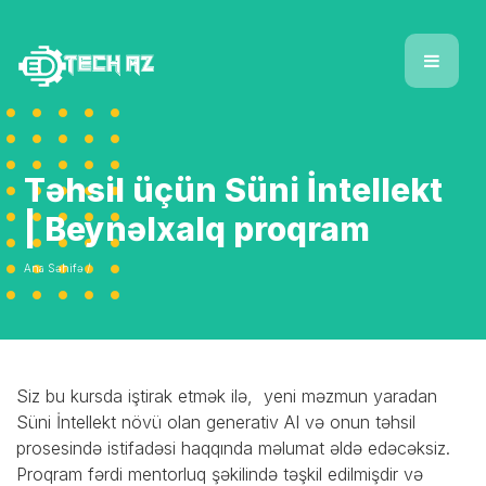
Təhsil üçün Süni İntellekt
| Beynəlxalq proqram
Ana Səhifə /
Siz bu kursda iştirak etmək ilə, yeni məzmun yaradan
Süni İntellekt növü olan generativ AI və onun təhsil
prosesində istifadəsi haqqında məlumat əldə edəcəksiz.
Proqram fərdi mentorluq şəkilində təşkil edilmişdir və