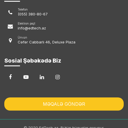
Telefon
(055) 380-80-67
Elektron poçt
info@edtech.az
Ünvan
Cəfər Cabbarlı 46, Deluxe Plaza
Sosial Şəbəkədə Biz
MƏQALƏ GÖNDƏR
© 2020 EdTech.az. Bütün hüquqlar qorunur.