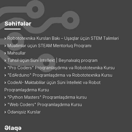
Səhifələr
Robototexnika Kursları Bakı – Uşaqlar üçün STEM Təlimləri
Müəllimlər üçün STEAM Mentorluq Proqramı
Məhsullar
Təhsil üçün Süni İntellekt | Beynəlxalq proqram
"Pro Coders" Proqramlaşdırma və Robototexnika Kursu
"EdArduino" Proqramlaşdırma və Robototexnika Kursu
CodeAI- Məktəblilər üçün Süni İntellekt və Robot
Proqramlaşdırma Kursu
"Python Masters" Proqramlaşdırma kursu
"Web Coders" Proqramlaşdırma Kursu
Ödənişsiz Kurslar
Əlaqə