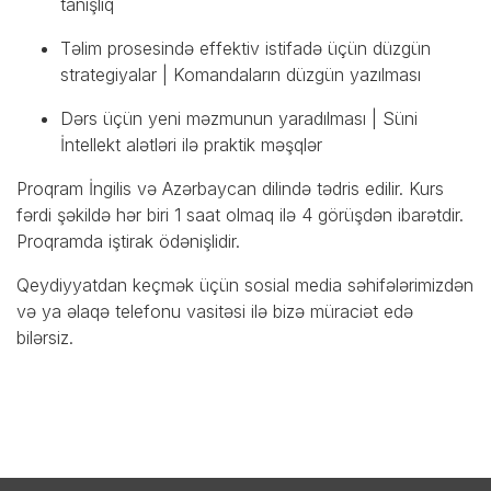
tanışlıq
Təlim prosesində effektiv istifadə üçün düzgün
strategiyalar | Komandaların düzgün yazılması
Dərs üçün yeni məzmunun yaradılması | Süni
İntellekt alətləri ilə praktik məşqlər
Proqram İngilis və Azərbaycan dilində tədris edilir. Kurs
fərdi şəkildə hər biri 1 saat olmaq ilə 4 görüşdən ibarətdir.
Proqramda iştirak ödənişlidir.
Qeydiyyatdan keçmək üçün sosial media səhifələrimizdən
və ya əlaqə telefonu vasitəsi ilə bizə müraciət edə
bilərsiz.