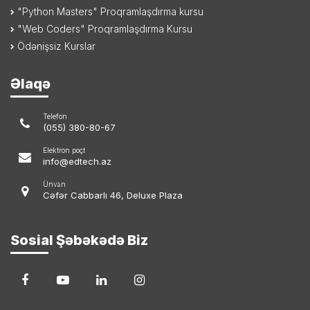
"Python Masters" Proqramlaşdırma kursu
"Web Coders" Proqramlaşdırma Kursu
Ödənişsiz Kurslar
Əlaqə
Telefon
(055) 380-80-67
Elektron poçt
info@edtech.az
Ünvan
Cəfər Cabbarlı 46, Deluxe Plaza
Sosial Şəbəkədə Biz