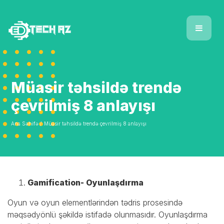
Müasir təhsildə trendə
çevrilmiş 8 anlayışı
Ana Səhifə /
Müasir təhsildə trendə çevrilmiş 8 anlayışı
Gamification- Oyunlaşdırma
Oyun və oyun elementlərindən tədris prosesində
məqsədyönlü şəkildə istifadə olunmasıdır. Oyunlaşdırma