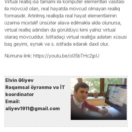
Virtual reallıq isə tamamı ilə kompüter elementləri vasitəsi
ilə mövcüd olan, real həyatda mövcud olmayan reallıq
formasıdır. Artırılmış reallıqda real həyat elementlərinin
üzərinə müxtəlif ünsürlər əlavə edilməklə əldə olunursa,
virtual reallıq adından da görüldüyü kimi yalnız virtual
olaraq mövcuddur. İstifadəçi virtual reallığa adətən xüsusi
baş geyimi, eynək və s. istifadə edərək daxil olur.
Nümunə link:
https://youtu.be/o05bTHc2jpU
Elvin Əliyev
Rəqəmsal öyrənmə və İT
koordinator
Email:
aliyev1911@gmail.com