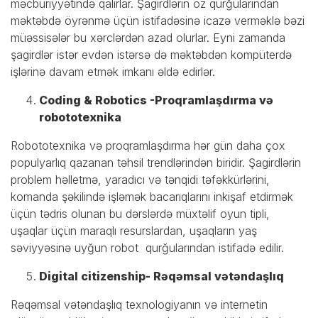
məcburiyyətində qalırlar. Şagirdlərin öz qurğularından
məktəbdə öyrənmə üçün istifadəsinə icazə verməklə bəzi
müəssisələr bu xərclərdən azad olurlar. Eyni zamanda
şagirdlər istər evdən istərsə də məktəbdən kompüterdə
işlərinə davam etmək imkanı əldə edirlər.
Coding & Robotics -Proqramlaşdırma və
robototexnika
Robototexnika və proqramlaşdırma hər gün daha çox
populyarlıq qazanan təhsil trendlərindən biridir. Şagirdlərin
problem həlletmə, yaradıcı və tənqidi təfəkkürlərini,
komanda şəkilində işləmək bacarıqlarını inkişaf etdirmək
üçün tədris olunan bu dərslərdə müxtəlif oyun tipli,
uşaqlar üçün maraqlı resurslardan, uşaqların yaş
səviyyəsinə uyğun robot qurğularından istifadə edilir.
Digital citizenship- Rəqəmsal vətəndaşlıq
Rəqəmsal vətəndaşlıq texnologiyanın və internetin