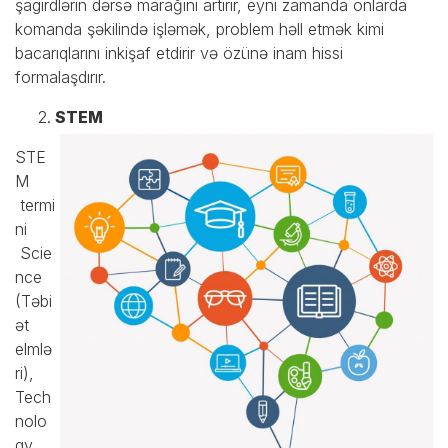
şagirdlərin dərsə marağını artırır, eyni zamanda onlarda
komanda şəkilində işləmək, problem həll etmək kimi
bacarıqlarını inkişaf etdirir və özünə inam hissi
formalaşdırır.
STEM
STE
M
termi
ni
Scie
nce
(Təbi
ət
elmlə
ri),
Tech
nolo
gy