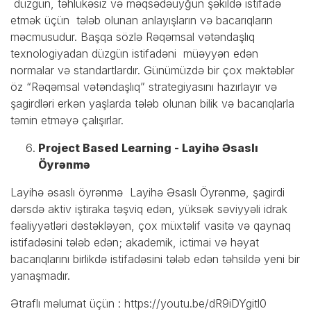
düzgün, təhlükəsiz və məqsədəuyğun şəkildə istifadə
etmək üçün tələb olunan anlayışların və bacarıqların
məcmusudur. Başqa sözlə Rəqəmsal vətəndaşlıq
texnologiyadan düzgün istifadəni müəyyən edən
normalar və standartlardır. Günümüzdə bir çox məktəblər
öz “Rəqəmsal vətəndaşlıq” strategiyasını hazırlayır və
şagirdləri erkən yaşlarda tələb olunan bilik və bacarıqlarla
təmin etməyə çalışırlar.
Project Based Learning - Layihə Əsaslı
Öyrənmə
Layihə əsaslı öyrənmə Layihə Əsaslı Öyrənmə, şagirdi
dərsdə aktiv iştiraka təşviq edən, yüksək səviyyəli idrak
fəaliyyətləri dəstəkləyən, çox müxtəlif vasitə və qaynaq
istifadəsini tələb edən; akademik, ictimai və həyat
bacarıqlarını birlikdə istifadəsini tələb edən təhsildə yeni bir
yanaşmadır.
Ətraflı məlumat üçün :
https://youtu.be/dR9iDYgitl0