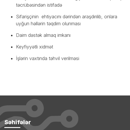
təcrübəsindən istifadə
Sifarişçinin ehtiyacını dərindən araşdırılıb, onlara
uyğun həllərin təqdim olunması
Daim dəstək almaq imkanı
Keyfiyyətli xidmət
İşlərin vaxtında təhvil verilməsi
Səhifələr