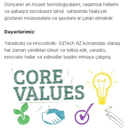
Dünyanın ən müasir texnologiyalarını, rəqəmsal həllərini
və qabaqcıl təcrübəsini təhsil sahəsində fəaliyyət
göstərən müəssisələrə və şəxslərə əl çatan etməkdir.
Dəyərlərimiz
:
Yaradıcılıq və innovativlik- EdTech AZ komandası olaraq
hər zaman yenilikləri izləyir və tətbiq edir, yaradıcı,
innovativ həllər və xidmətlər təqdim etməyə çalışırıq.