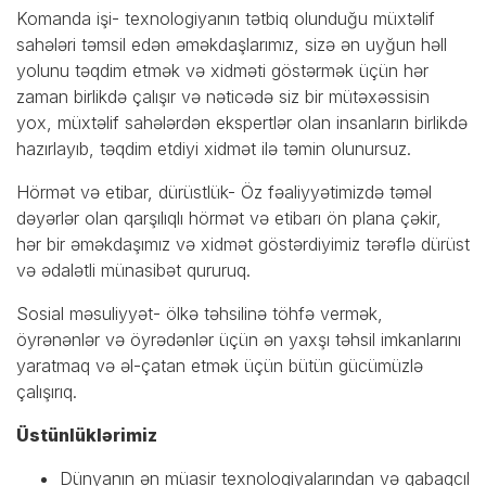
Komanda işi- texnologiyanın tətbiq olunduğu müxtəlif
sahələri təmsil edən əməkdaşlarımız, sizə ən uyğun həll
yolunu təqdim etmək və xidməti göstərmək üçün hər
zaman birlikdə çalışır və nəticədə siz bir mütəxəssisin
yox, müxtəlif sahələrdən ekspertlər olan insanların birlikdə
hazırlayıb, təqdim etdiyi xidmət ilə təmin olunursuz.
Hörmət və etibar, dürüstlük- Öz fəaliyyətimizdə təməl
dəyərlər olan qarşılıqlı hörmət və etibarı ön plana çəkir,
hər bir əməkdaşımız və xidmət göstərdiyimiz tərəflə dürüst
və ədalətli münasibət qururuq.
Sosial məsuliyyət- ölkə təhsilinə töhfə vermək,
öyrənənlər və öyrədənlər üçün ən yaxşı təhsil imkanlarını
yaratmaq və əl-çatan etmək üçün bütün gücümüzlə
çalışırıq.
Üstünlüklərimiz
Dünyanın ən müasir texnologiyalarından və qabaqcıl