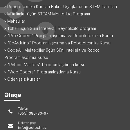
Robototexnika Kursları Bakı – Uşaqlar üçün STEM Təlimləri
Müəllimlər üçün STEAM Mentorluq Proqramı
Məhsullar
Təhsil üçün Süni İntellekt | Beynəlxalq proqram
"Pro Coders" Proqramlaşdırma və Robototexnika Kursu
"EdArduino" Proqramlaşdırma və Robototexnika Kursu
CodeAI- Məktəblilər üçün Süni İntellekt və Robot
Proqramlaşdırma Kursu
"Python Masters" Proqramlaşdırma kursu
"Web Coders" Proqramlaşdırma Kursu
Ödənişsiz Kurslar
Əlaqə
Telefon
(055) 380-80-67
Elektron poçt
info@edtech.az