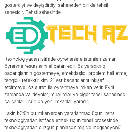
göstərdiyi və dəyişdirdiyi sahələrdən biri də təhsil
sahəsidir. Təhsil sahəsində
texnologiyadan istifadə öyrənənlərə istənilən zaman
öyrənmə resurslarını əl çatan edir, öz yaradıcılıq
bacarıqlarının göstərməyə, əməkdaşlıq, problem həll etmə,
tənqidi- təfəkkür kimi 21 əsr bacarıqlarını inkişaf
etdirməyə, öz sürəti ilə öyrənməyə imkan verir. Eyni
zamanda valideynlər, müəllimlər və digər təhsil sahəsində
çalışanlar üçün də yeni imkanlar yaradır.
Lakin bütün bu imkanlardan yararlanmaq üçün təhsil
texnologiyadan istifadə etmək üçün təhsil prosesində
texnologiyadan düzgün planlaşdırılmış və məqsədyönlü