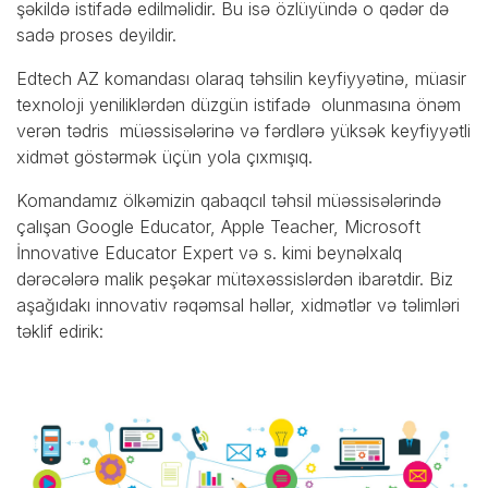
şəkildə istifadə edilməlidir. Bu isə özlüyündə o qədər də
sadə proses deyildir.
Edtech AZ komandası olaraq təhsilin keyfiyyətinə, müasir
texnoloji yeniliklərdən düzgün istifadə olunmasına önəm
verən tədris müəssisələrinə və fərdlərə yüksək keyfiyyətli
xidmət göstərmək üçün yola çıxmışıq.
Komandamız ölkəmizin qabaqcıl təhsil müəssisələrində
çalışan Google Educator, Apple Teacher, Microsoft
İnnovative Educator Expert və s. kimi beynəlxalq
dərəcələrə malik peşəkar mütəxəssislərdən ibarətdir. Biz
aşağıdakı innovativ rəqəmsal həllər, xidmətlər və təlimləri
təklif edirik: