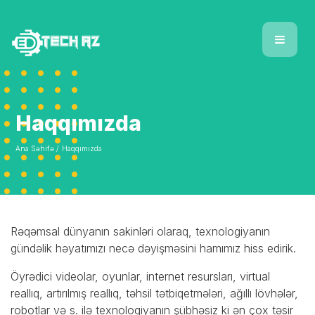
Haqqımızda
Ana Səhifə /
Haqqımızda
Rəqəmsal dünyanın sakinləri olaraq, texnologiyanın
gündəlik həyatımızı necə dəyişməsini hamımız hiss edirik.
Öyrədici videolar, oyunlar, internet resursları, virtual
reallıq, artırılmış reallıq, təhsil tətbiqetmələri, ağıllı lövhələr,
robotlar və s. ilə texnologiyanın şübhəsiz ki ən çox təsir