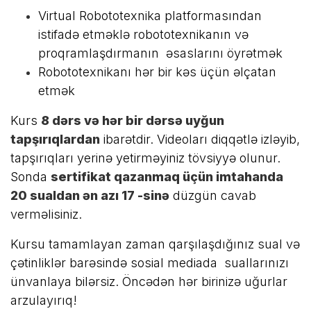
Virtual Robototexnika platformasından
istifadə etməklə robototexnikanın və
proqramlaşdırmanın əsaslarını öyrətmək
Robototexnikanı hər bir kəs üçün əlçatan
etmək
Kurs
8 dərs və hər bir dərsə uyğun
tapşırıqlardan
ibarətdir. Videoları diqqətlə izləyib,
tapşırıqları yerinə yetirməyiniz tövsiyyə olunur.
Sonda
sertifikat qazanmaq üçün imtahanda
20 sualdan ən azı 17 -sinə
düzgün cavab
verməlisiniz.
Kursu tamamlayan zaman qarşılaşdığınız sual və
çətinliklər barəsində sosial mediada suallarınızı
ünvanlaya bilərsiz. Öncədən hər birinizə uğurlar
arzulayırıq!