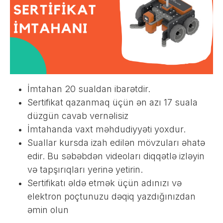
İmtahan 20 sualdan ibarətdir.
Sertifikat qazanmaq üçün ən azı 17 suala
düzgün cavab vernəlisiz
İmtahanda vaxt məhdudiyyəti yoxdur.
Suallar kursda izah edilən mövzuları əhatə
edir. Bu səbəbdən videoları diqqətlə izləyin
və tapşırıqları yerinə yetirin.
Sertifikatı əldə etmək üçün adınızı və
elektron poçtunuzu dəqiq yazdığınızdan
əmin olun