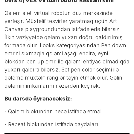
Dərs 4| VEX Virtual robotu Rəssam kimi
Qələm aləti virtual robotun düz mərkəzində
yerləşir. Müxtəlif təsvirlər yaratmaq üçün Art
Canvas playgroundundan istifadə edə bilərsiz.
İlkin vəziyyətdə qələm yuxarı doğru qaldırılmış
formada olur. Looks kateqoriyasından Pen down
əmrini sıxmaqla qələmi aşağı endirə, eyni
blokdan pen up əmri ilə qələmi ehtiyac olmadıqda
yuxarı qaldıra bilərsiz. Set pen color seçimi ilə
qələmə müxtəlif rənglər təyin etmək olur. Gəlin
qələmin imkanlarını nəzərdən keçirək:
Bu dərsdə öyrənəcəksiz:
- Qələm blokundan necə istifadə etməli
- Repeat blokundan istifadə qaydaları