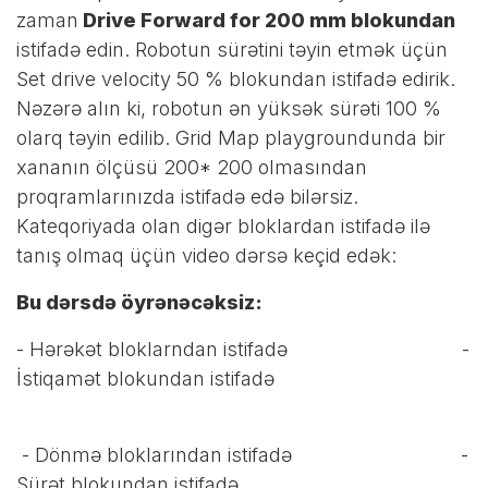
zaman
Drive Forward for 200 mm blokundan
istifadə edin. Robotun sürətini təyin etmək üçün
Set drive velocity 50 % blokundan istifadə edirik.
Nəzərə alın ki, robotun ən yüksək sürəti 100 %
olarq təyin edilib. Grid Map playgroundunda bir
xananın ölçüsü 200* 200 olmasından
proqramlarınızda istifadə edə bilərsiz.
Kateqoriyada olan digər bloklardan istifadə ilə
tanış olmaq üçün video dərsə keçid edək:
Bu dərsdə öyrənəcəksiz:
- Hərəkət bloklarndan istifadə -
İstiqamət blokundan istifadə
- Dönmə bloklarından istifadə -
Sürət blokundan istifadə