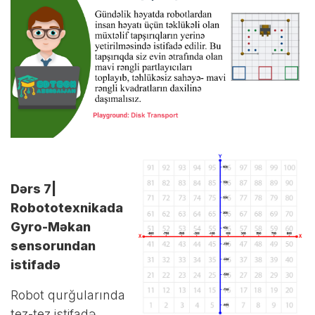
Dərs 7|
Robototexnikada
Gyro-Məkan
sensorundan
istifadə
Robot qurğularında
tez-tez istifadə