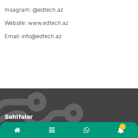
Insagram: @edtech.az
Website:
www.edtech.az
Email:
info@edtech.az
Səhifələr
1
Robototexnika Kursları Bakı – Uşaqlar üçün STEM Təlimləri