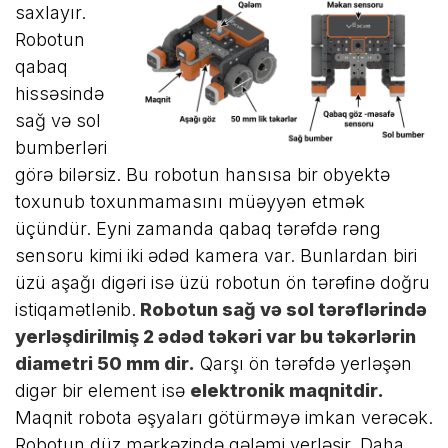
saxlayır.
Robotun
qabaq
hissəsində
sağ və sol
bumberləri
görə bilərsiz. Bu robotun hansısa bir obyektə
toxunub toxunmamasını müəyyən etmək
üçündür. Eyni zamanda qabaq tərəfdə rəng
sensoru kimi iki ədəd kamera var. Bunlardan biri
üzü aşağı digəri isə üzü robotun ön tərəfinə doğru
istiqamətlənib.
Robotun sağ və sol tərəflərində
yerləşdirilmiş 2 ədəd təkəri var bu təkərlərin
diametri 50 mm dir.
Qarşı ön tərəfdə yerləşən
digər bir element isə
elektronik maqnitdir.
Maqnit robota əşyaları götürməyə imkan verəcək.
Robotun düz mərkəzində qələmi yerləşir. Daha