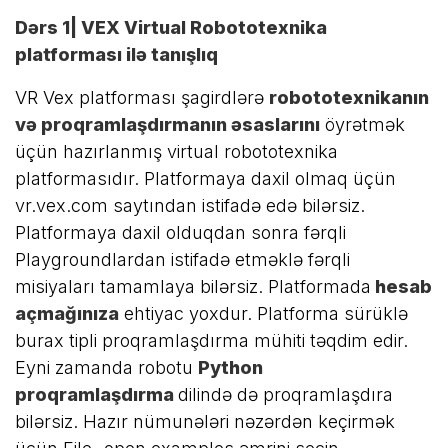
Dərs 1| VEX Virtual Robototexnika
platforması ilə tanışlıq
VR Vex platforması şagirdlərə
robototexnikanın
və proqramlaşdırmanın əsaslarını
öyrətmək
üçün hazırlanmış virtual robototexnika
platformasıdır. Platformaya daxil olmaq üçün
vr.vex.com saytından istifadə edə bilərsiz.
Platformaya daxil olduqdan sonra fərqli
Playgroundlardan istifadə etməklə fərqli
misiyaları tamamlaya bilərsiz. Platformada
hesab
açmağınıza
ehtiyac yoxdur. Platforma sürüklə
burax tipli proqramlaşdırma mühiti təqdim edir.
Eyni zamanda robotu
Python
proqramlaşdırma
dilində də proqramlaşdıra
bilərsiz. Hazır nümunələri nəzərdən keçirmək