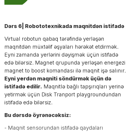
Dərs 6| Robototexnikada maqnitdən istifadə
Virtual robotun qabaq tərəfində yerləşən
maqnitdən müxtəlif əşyaları hərəkət etdirmək.
Eyni zamanda yerlərini dəyişmək üçün istifadə
edə bilərsiz. Magnet qrupunda yerləşən energezi
magnet to boost komandası ilə maqnit işə salınır.
Eyni yerdən maqniti söndürmək üçün də
istifadə edilir.
Maqnitlə bağlı tapşırıqları yerinə
yetirmək üçün Disk Tranport playgroundundan
istifadə edə bilərsiz.
Bu dərsdə öyrənəcəksiz:
- Maqnit sensorundan istifadə qaydaları