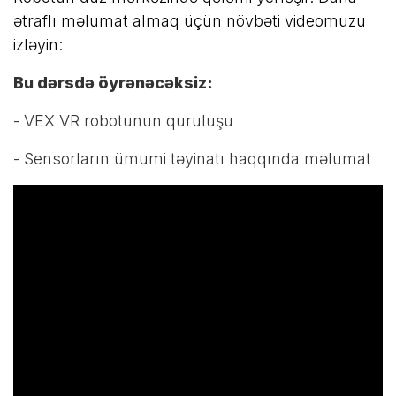
ətraflı məlumat almaq üçün növbəti videomuzu
izləyin:
Bu dərsdə öyrənəcəksiz:
- VEX VR robotunun quruluşu
- Sensorların ümumi təyinatı haqqında məlumat