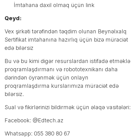
İmtahana daxil olmaq üçün link
Qeyd:
Vex şirkəti tərəfindən təqdim olunan Beynəlxalq
Sertifikat imtahanına hazırlıq üçün bizə müraciət
edə bilərsiz
Bu və bu kimi digər resurslardan istifadə etməklə
proqramlaşdırmanı və robototexnikanı daha
dərindən öyrənmək üçün onlayn
proqramlaşdırma kurslarımıza
müraciət edə
bilərsiz.
Sual və fikirlərinizi bildirmək üçün əlaqə vasitələri:
Facebook: @Edtech.az
Whatsapp: 055 380 80 67