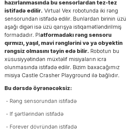
hazırlanmasında bu sensorlardan tez-tez
istifadə edilir.
Virtual Vex robotunda iki rəng
sensorundan istifadə edilir. Bunlardan birinin üzü
aşağı digəri isə üzü qarışya istiqamətləndirilmiş
formadadır. Pl
atformadakı rəng sensoru
qırmızı, yaşıl, mavi rənglərini və ya obyektin
rəngsiz olmasını təyin edə bilir.
Robotun bu
xüsusiyyətindən müxtəlif misiyaların icra
olunmasında istifadə edilir. Bizim baxacağımız
misiya Castle Crasher Playground ilə bağlıdır.
Bu dərsdə öyrənəcəksiz:
- Rəng sensorundan istifadə
- If şərtlərindən istifadə
- Forever dövründən istifadə