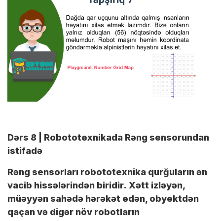
Dərs 8 | Robototexnikada Rəng sensorundan
istifadə
Rəng sensorları robototexnika qurğuların ən
vacib hissələrindən biridir.
Xətt izləyən,
müəyyən sahədə hərəkət edən, obyektdən
qaçan və digər növ robotların