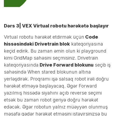
Dərs 3| VEX Virtual robotu hərəkətə başlayır
Virtual robotu hərəkət etdirmək üçün
Code
hissəsindəki Drivetrain blok
kateqoriyasına
keçid edirik. Bu zaman əmin olun ki playground
kimi GridMap sahəsini seçmisiniz. Drivetrain
kateqoriyasında
Drive Forward blokunu
seçib iş
sahəsində When stared blokunun altına
yerləşdirək. Proqramı işə salsaq robot irəli doğru
hərəkət etməyə başlayacaq. Əgər Forward
yazılmış hissədə siyahını açıb reverse seçimi
etsək bu zaman robot geriyə doğru hərəkət
edəcək. Əgər robotun yalnız müəyyən olunmuş
məsafə qədər hərəkət etməsini istəyirsinizsə bu