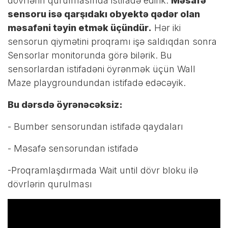
dövrlərin qurulmasında istifadə edirik.
Məsafə
sensoru isə qarşıdakı obyektə qədər olan
məsafəni təyin etmək üçündür.
Hər iki
sensorun qiymətini proqramı işə saldıqdan sonra
Sensorlar monitorunda görə bilərik. Bu
sensorlardan istifadəni öyrənmək üçün Wall
Maze playgroundundan istifadə edəcəyik.
Bu dərsdə öyrənəcəksiz:
- Bumber sensorundan istifadə qaydaları
- Məsafə sensorundan istifadə
-Proqramlaşdırmada Wait until dövr bloku ilə
dövrlərin qurulması