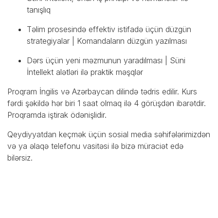
tanışlıq
Təlim prosesində effektiv istifadə üçün düzgün
strategiyalar | Komandaların düzgün yazılması
Dərs üçün yeni məzmunun yaradılması | Süni
İntellekt alətləri ilə praktik məşqlər
Proqram İngilis və Azərbaycan dilində tədris edilir. Kurs
fərdi şəkildə hər biri 1 saat olmaq ilə 4 görüşdən ibarətdir.
Proqramda iştirak ödənişlidir.
Qeydiyyatdan keçmək üçün sosial media səhifələrimizdən
və ya əlaqə telefonu vasitəsi ilə bizə müraciət edə
bilərsiz.