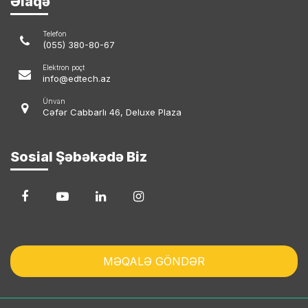
Əlaqə
Telefon
(055) 380-80-67
Elektron poçt
info@edtech.az
Ünvan
Cəfər Cabbarlı 46, Deluxe Plaza
Sosial Şəbəkədə Biz
MƏQALƏ GÖNDƏR