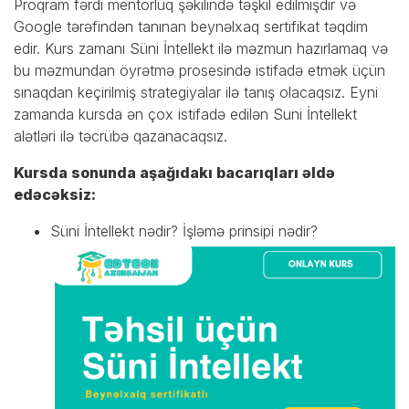
Proqram fərdi mentorluq şəkilində təşkil edilmişdir və
Google tərəfindən tanınan beynəlxaq sertifikat təqdim
edir. Kurs zamanı Süni İntellekt ilə məzmun hazırlamaq və
bu məzmundan öyrətmə prosesində istifadə etmək üçün
sınaqdan keçirilmiş strategiyalar ilə tanış olacaqsız. Eyni
zamanda kursda ən çox istifadə edilən Suni İntellekt
alətləri ilə təcrübə qazanacaqsız.
Kursda sonunda aşağıdakı bacarıqları əldə
edəcəksiz:
Süni İntellekt nədir? İşləmə prinsipi nədir?