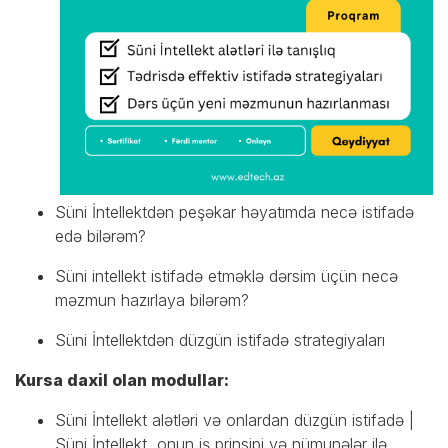
Süni İntellektdən peşəkar həyatımda necə istifadə
edə bilərəm?
Süni intellekt istifadə etməklə dərsim üçün necə
məzmun hazırlaya bilərəm?
Süni İntellektdən düzgün istifadə strategiyaları
Kursa daxil olan modullar:
Süni İntellekt alətləri və onlardan düzgün istifadə |
Süni İntellekt, onun iş prinsipi və nümunələr ilə