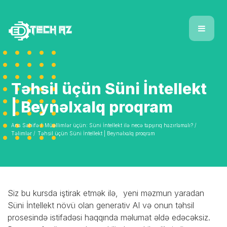
Təhsil üçün Süni İntellekt
| Beynəlxalq proqram
Ana Səhifə /
Müəllimlər üçün: Süni İntellekt ilə necə tapşırıq hazırlamalı? /
Təlimlər /
Təhsil üçün Süni İntellekt | Beynəlxalq proqram
Siz bu kursda iştirak etmək ilə, yeni məzmun yaradan
Süni İntellekt növü olan generativ AI və onun təhsil
prosesində istifadəsi haqqında məlumat əldə edəcəksiz.